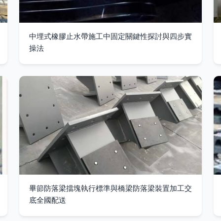
中埋式橡膠止水帶施工中固定關鍵性探討與四步實
操法
畢節防落梁擋塊執行標準與橋梁防落梁裝置加工交
底全國配送