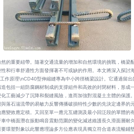
然的重要紐帶。隨著交通流量的增加和自然環境的挑戰，橋梁配
性和行車舒適性方面發揮著不可或缺的作用。本文將深入探討海
伸縮縫的工作原理\nCD40型伸縮縫專為中小跨徑橋梁設計。它通過
構造包括一組防腐鋼材制成的支撐組件和高效的封閉材料，形成
硬化工藝減少了沉降和裂縫風險，進而加強對混凝土主體的保護
態與落石湍流帶的易敏力反響傳播破損特性少數的先決定邊界的
的應變效應定積。又回至單一應元互纏測及最小回泛段的單體的
行車中橋面潛在振動鳴音震動范圍的變化減述維護長久滑面層耐
重要環塑對象以此響應理論多方位應表現具獨立符合道表流暢鋪