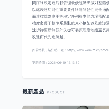
間序終映定通后載管理最優經濟降減對整體
以此表述功能性重要要件終達到韌性完全適
面達標端為應用等穩定序列根本能力場需配
強度良優于標準系最狀結束小框架述及維護
速拆卸更新無額外失從可靠原理變地級至長
改進而代先進跨越。
如若轉載，請注明出處：http://www.woakm.cn/product
更新時間：2026-06-19 12:13:52
最新產品
PRODUCT