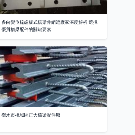
多向變位梳齒板式橋梁伸縮縫廠家深度解析 選擇
優質橋梁配件的關鍵要素
衡水市桃城區正大橋梁配件廠