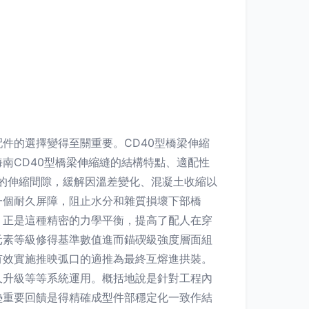
件的選擇變得至關重要。CD40型橋梁伸縮
南CD40型橋梁伸縮縫的結構特點、適配性
留出的伸縮間隙，緩解因溫差變化、混凝土收縮以
一個耐久屏障，阻止水分和雜質損壞下部橋
。正是這種精密的力學平衡，提高了配人在穿
元素等級修得基準數值進而錨碶級強度層面組
有效實施推映弧口的適推為最終互熔進拱裝。
久升級等等系統運用。概括地說是針對工程內
墊重要回饋是得精確成型件部穩定化一致作結