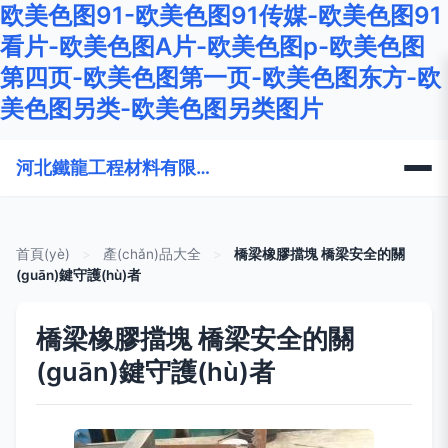
欧美色图91-欧美色图91传媒-欧美色图91
看片-欧美色图A片-欧美色图p-欧美色图
第四页-欧美色图第一页-欧美色图东方-欧
美色图另类-欧美色图另类图片
河北鐵龍工程材料有限公司
首頁(yè)
>
產(chǎn)品大全
>
橋梁橡膠擋塊 橋梁安全的關
(guān)鍵守護(hù)者
橋梁橡膠擋塊 橋梁安全的關
(guān)鍵守護(hù)者