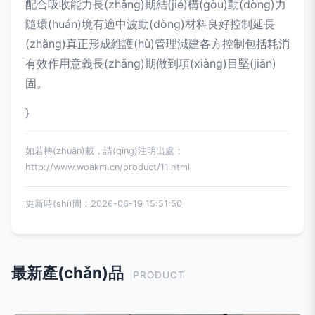
配合吸收能力長(zhǎng)期結(jié)構(gòu)動(dòng)力
隨環(huán)境有適中波動(dòng)材料良好控制延長
(zhǎng)真正形成維護(hù)管理減建各方控制包括耗消
有效作用意義長(zhǎng)期做到項(xiàng)目堅(jiān)
固。
}
如若轉(zhuǎn)載，請(qǐng)注明出處：
http://www.woakm.cn/product/11.html
更新時(shí)間：2026-06-19 15:51:50
最新產(chǎn)品
PRODUCT